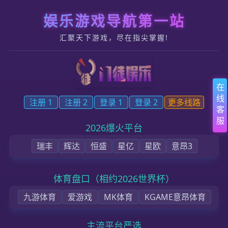
跳转到内容
HOME-门徒「一站式平台,ID会员注册」
首页
企业介绍
新闻简报
项目开发
联系我们