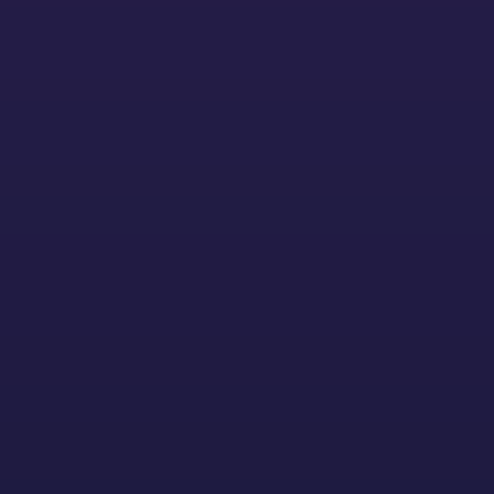
生物科技
利用生物系统开发新药和环保技术